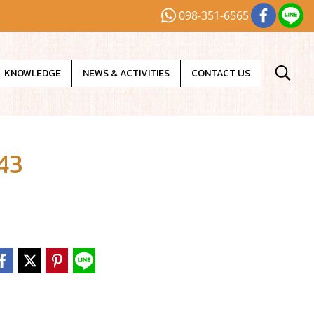
098-351-6565
KNOWLEDGE
NEWS & ACTIVITIES
CONTACT US
43